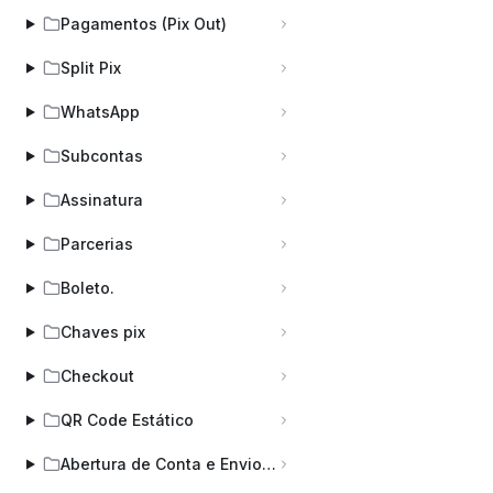
Pagamentos (Pix Out)
Split Pix
WhatsApp
Subcontas
Assinatura
Parcerias
Boleto.
Chaves pix
Checkout
QR Code Estático
Abertura de Conta e Envio de Documentos: Prazos, Regras e Checklist