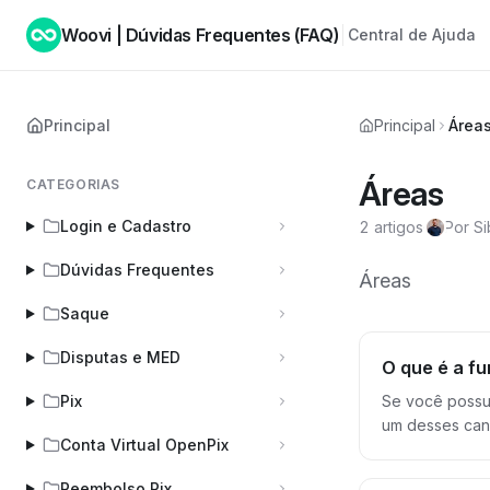
Woovi | Dúvidas Frequentes (FAQ)
Central de Ajuda
Principal
Principal
Área
Áreas
CATEGORIAS
Login e Cadastro
2 artigos
·
Por Si
Dúvidas Frequentes
Áreas
Saque
Disputas e MED
O que é a f
Pix
Se você possui
um desses canais você deve utili
Conta Virtual OpenPix
prática você pode criar "
em 3 áreas: - Loja física: Todas as cobranças geradas pelos vendedores da loja física ou da impressora térmica. - Loja Online: Todas as
Reembolso Pix