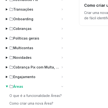
cobranças geras pelo o ecommerce - Televendas: Tod
Como criar 
essa separação 
Transações
Criar uma nova área é simples e rápido: 1º - Aces
de fácil identificaçã
Onboarding
criada com suc
Cobranças
possível vincu
Políticas gerais
Multicontas
Novidades
Cobrança Pix com Multa, Juros e Desconto (COBV)
Engajamento
Áreas
O que é a funcionalidade Áreas?
Como criar uma nova Área?