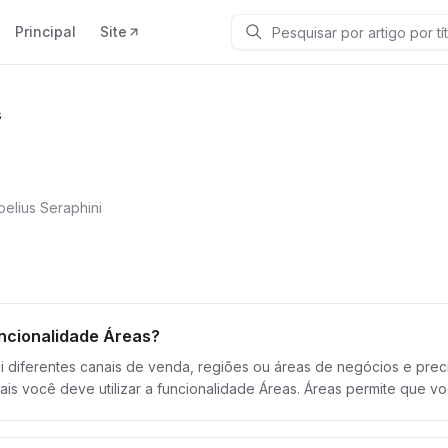
Principal
Site
Pesquisar
s
belius Seraphini
uncionalidade Áreas?
 diferentes canais de venda, regiões ou áreas de negócios e pre
zar a funcionalidade Áreas. Áreas permite que você separe suas vendas por usuários e/ou aplicações. Na
Áreas" conforme as particularidades do seu negócio. Por exemplo uma loja de cosméticos pode separa as vendas