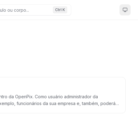
Ctrl K
uário administrador da
exemplo, funcionários da sua empresa e, também, poderá
adicionar”, após só clicar em salvar no canto inferior