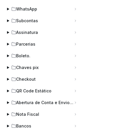
WhatsApp
Subcontas
Assinatura
Parcerias
Boleto.
Chaves pix
Checkout
QR Code Estático
Abertura de Conta e Envio de Documentos: Prazos, Regras e Checklist
Nota Fiscal
Bancos