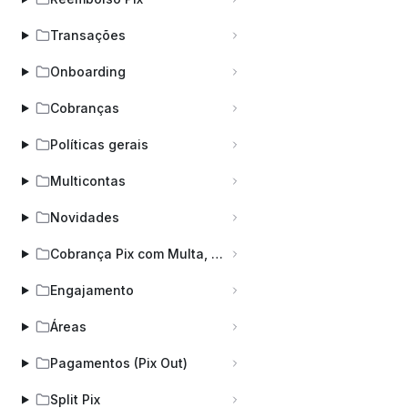
Transações
Onboarding
Cobranças
Políticas gerais
Multicontas
Novidades
Cobrança Pix com Multa, Juros e Desconto (COBV)
Engajamento
Áreas
Pagamentos (Pix Out)
Split Pix