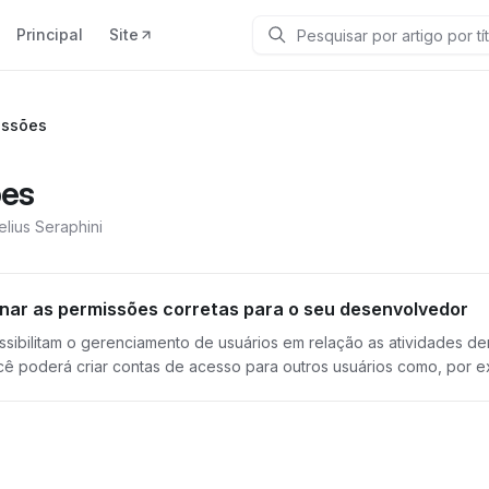
Principal
Site
Pesquisar
issões
ões
elius Seraphini
nar as permissões corretas para o seu desenvolvedor
litam o gerenciamento de usuários em relação as atividades dentro da OpenPix. Como us
cê poderá criar contas de acesso para outros usuários como, por 
ades esses usuários terão acesso. Para adicionar as permissões dos seus usuários, siga as orientações
o vai obter a permissão correta Após escolher o usuário , vá até a opção “Permissões específicas” Assim
a de pesquisa, pesquise a permissão que deseja, e basta clicar em “