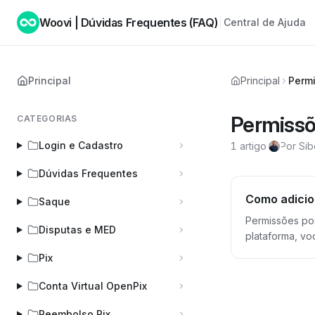
Woovi | Dúvidas Frequentes (FAQ)
Central de Ajuda
Principal
Principal
Perm
Permiss
CATEGORIAS
Login e Cadastro
1 artigo
·
Por Sib
Dúvidas Frequentes
Como adicio
Saque
Permissões possibi
Disputas e MED
plataforma, vo
selecionar a quais funcionalid
Pix
abaixo: Para habilitar a função de API por exemplo para usuários, clique em "Permissões" Ao clicar em permissões a tela de usuários abrirá,
aqui você escolherá qual usuári
Conta Virtual OpenPix
abrindo uma ab
direito.
Reembolso Pix