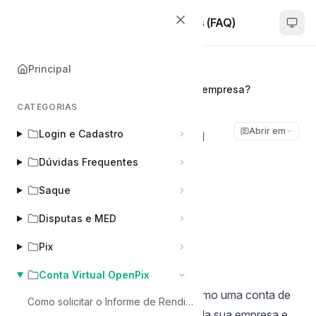
Woovi | Dúvidas Frequentes (FAQ)
Principal
Principal
Conta Virtual OpenPix
Como ativar a conta virtual da minha empresa?
CATEGORIAS
Como ativar a conta
Abrir em
Login e Cadastro
virtual da minha
Dúvidas Frequentes
empresa?
Saque
Disputas e MED
Sibelius Seraphini
Última atualização em Jan 8, 2026
Pix
Conta Virtual OpenPix
A conta virtual OpenPix funciona como uma conta de
Como solicitar o Informe de Rendimentos da sua conta?
pagamentos, ela é aberta em nome da sua empresa e