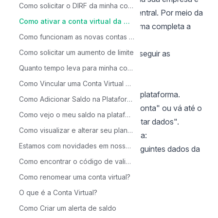
Como solicitar o DIRF da minha conta?
devidamente registrada no Banco Central. Por meio da
Como ativar a conta virtual da minha empresa?
conta virtual é possível utilizar de forma completa a
Como funcionam as novas contas virtuais?
plataforma da OpenPix.
Como solicitar um aumento de limite
Para ativar a sua conta virtual basta seguir as
orientações abaixo:
Quanto tempo leva para minha conta ser ativada?
1. Acesso Inicial:
Como Vincular uma Conta Virtual a uma API?
Acesse a plataforma e faça login na plataforma.
Como Adicionar Saldo na Plataforma OpenPix?
Clique no botão destacado "Ativar Conta" ou vá até o
Como vejo o meu saldo na plataforma?
menu "Contas" e selecione "Completar dados".
Como visualizar e alterar seu plano de taxas?
2. Confirmação de Dados da Empresa:
Estamos com novidades em nosso processo de abertura de contas!
No fluxo de abertura, confirme os seguintes dados da
Como encontrar o código de validação da Abertura de Conta
empresa:
CNPJ
Como renomear uma conta virtual?
Razão Social
O que é a Conta Virtual?
Nome Fantasia
Como Criar um alerta de saldo
Endereço completo