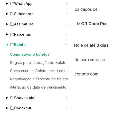
Cobrança
.
WhatsApp
Escolha a opção
Boleto
e preencha os dados de
Subcontas
pagamento necessários.
Pronto! Seu boleto, já acompanhado de
QR Code Pix
,
Assinatura
estará disponível para uso.
Parcerias
Observações importantes
Boleto.
O prazo de compensação de um boleto é de até
3 dias
úteis
.
Como ativar o boleto?
Também oferecemos suporte completo para emissão
Regras para Liberação do Boleto
de boletos via
API
.
Como criar um Boleto com Juros e Multa
Caso tenha alguma dúvida, entre em contato com
Negativação e Protesto de boleto
nosso time de suporte
Alteração da data de vencimento de um boleto.
Chaves pix
Checkout