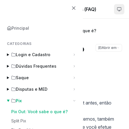
Woovi | Dúvidas Frequentes (FAQ)
Principal
Principal
Pix
Pix Out: Você sabe o que é?
CATEGORIAS
Pix Out: Você sabe o
Abrir em
Login e Cadastro
que é?
Dúvidas Frequentes
Sibelius Seraphini
Saque
Última atualização em Jan 8, 2026
Disputas e MED
Pix
Se você nunca ouviu falar de Pix Out antes, então
chegou a hora de conhecer!
Pix Out: Você sabe o que é?
A funcionalidade de pagamentos externos, também
Split Pix
conhecida como Pix Out, permite que você efetue