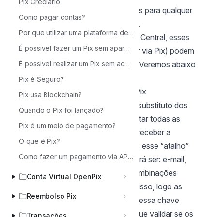
Pix Crediário
pagamentos ou realize transferências para qualquer
Como pagar contas?
instituição financeira utilizando o Pix.
Por que utilizar uma plataforma de gestão de pagamentos Pix?
Segundo regulamentação do Banco Central, esses
É possivel fazer um Pix sem aparelho de celular?
procedimentos (pagar e/ou transferir via Pix) podem
ser realizados de algumas maneiras. Veremos abaixo
É possivel realizar um Pix sem acesso à Internet?
algumas delas:
Pix é Seguro?
Transferência Pix utilizando Chave Pix
Pix usa Blockchain?
As chaves Pix funcionam como um substituto dos
Quando o Pix foi lançado?
dados bancários. Ao invés de se digitar todas as
Pix é um meio de pagamento?
informações bancárias de quem vai receber a
O que é Pix?
transferência, você irá digitar apenas esse “atalho”
Como fazer um pagamento via API para uma chave pix externa (Pix out)?
para a conta do recebedor que poderá ser: e-mail,
número do celular; CNPJ, CPF ou combinações
Conta Virtual OpenPix
numéricas aleatórias. Uma vez feito isso, logo as
Reembolso Pix
informações bancárias vinculadas a essa chave
aparecerão na tela e você já consegue validar se os
Transações