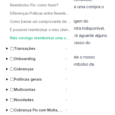
Reembolso Pix: como fazer?
Se ao tentar efetuar um reembolso de uma compra o
Diferenças Práticas entre Reembolso de Cobrança e Reembolso de uma Transação
Status “rejeitado” é retornado
Saiba, que o sistema do banco de origem do
Como baixar um comprovante de reembolso
pagamento, provavelmente, se encontra indisponível.
É possível reembolsar o meu cliente através de outra conta?
Nesse caso, recomendamos que você aguarde alguns
Não consigo reembolsar uma compra
minutos e depois tente realizar o processo do
Transações
reembolso novamente.
Caso o erro persista, por favor, contate o nosso
Onboarding
suporte e tenha em mãos o ID de reembolso da
Cobranças
transação.
Políticas gerais
Multicontas
Novidades
Voltar para Reembolso Pix
Cobrança Pix com Multa, Juros e Desconto (COBV)