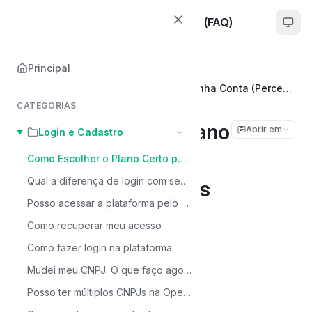
Woovi | Dúvidas Frequentes (FAQ)
Principal
Principal
Login e Cadastro
Como Escolher o Plano Certo para Minha Conta (Percentual vs Fixo)?
CATEGORIAS
Como Escolher o Plano
Abrir em
Login e Cadastro
Certo para Minha
Como Escolher o Plano Certo para Minha Conta (Percentual vs Fixo)?
Qual a diferença de login com senha, login via Google ou login por link mágico?
Conta (Percentual vs
Posso acessar a plataforma pelo celular?
Fixo)?
Como recuperar meu acesso
Como fazer login na plataforma
Sibelius Seraphini
Mudei meu CNPJ. O que faço agora?
Última atualização em Jan 8, 2026
Posso ter múltiplos CNPJs na OpenPix?