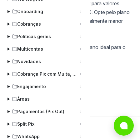
(custo previsível e geralmente menor para valores
Onboarding
altos). Ticket médio abaixo de R$120: Opte pelo plano
percentual (custo proporcional e geralmente menor
Cobranças
para valores baixos).
Políticas gerais
|
Consulte os planos aqui
Use esses passos para escolher o plano ideal para o
Multicontas
seu negócio.
Novidades
Cobrança Pix com Multa, Juros e Desconto (COBV)
Engajamento
Áreas
Voltar para Login e Cadastro
Pagamentos (Pix Out)
Split Pix
Criado com
Chatwoot
WhatsApp