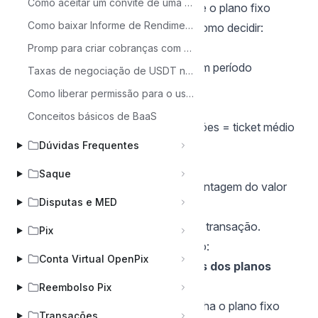
Como aceitar um convite de uma empresa
Escolher entre um plano percentual e o plano fixo
Como baixar Informe de Rendimento?
depende do seu ticket médio. Veja como decidir:
1. Calcule Seu Ticket Médio:
Promp para criar cobranças com split para subcontas (IA/Lovable)
Some o valor total das vendas em um período
Taxas de negociação de USDT na Woovi
específico.
Como liberar permissão para o usuário
Divida pelo número de transações.
Conceitos básicos de BaaS
Exemplo: R$12.000 em 100 transações = ticket médio
Dúvidas Frequentes
de R$120.
2. Compare os Planos:
Saque
Plano Percentual: Taxa é uma porcentagem do valor
Disputas e MED
da transação.
Plano Fixo: Taxa é um valor fixo por transação.
Pix
3. Decida com Base no Ticket Médio:
Conta Virtual OpenPix
Atualmente com base nos preços dos planos
sugerimos o seguinte:
Reembolso Pix
Ticket médio acima de R$120: Escolha o plano fixo
Transações