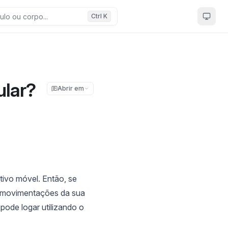
Ctrl K
ular?
Abrir em
ivo móvel. Então, se
 movimentações da sua
ode logar utilizando o