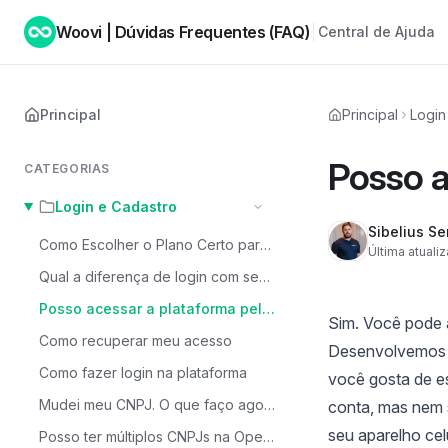
Woovi | Dúvidas Frequentes (FAQ)
Central de Ajuda
Principal
Principal
Login
Posso a
CATEGORIAS
Login e Cadastro
Sibelius Se
Como Escolher o Plano Certo para Minha Conta (Percentual vs Fixo)?
Última atuali
Qual a diferença de login com senha, login via Google ou login por link mágico?
Posso acessar a plataforma pelo celular?
Sim. Você pode a
Como recuperar meu acesso
Desenvolvemos n
Como fazer login na plataforma
você gosta de e
Mudei meu CNPJ. O que faço agora?
conta, mas nem 
seu aparelho celu
Posso ter múltiplos CNPJs na OpenPix?