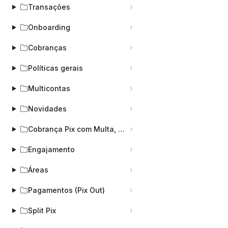
Transações
Onboarding
Cobranças
Políticas gerais
Multicontas
Novidades
Cobrança Pix com Multa, Juros e Desconto (COBV)
Engajamento
Áreas
Pagamentos (Pix Out)
Split Pix