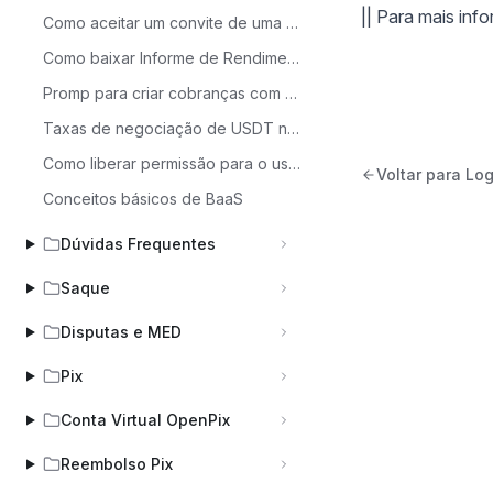
|| Para mais inf
Como aceitar um convite de uma empresa
Como baixar Informe de Rendimento?
Promp para criar cobranças com split para subcontas (IA/Lovable)
Taxas de negociação de USDT na Woovi
Como liberar permissão para o usuário
Voltar para Lo
Conceitos básicos de BaaS
Dúvidas Frequentes
Saque
Disputas e MED
Pix
Conta Virtual OpenPix
Reembolso Pix