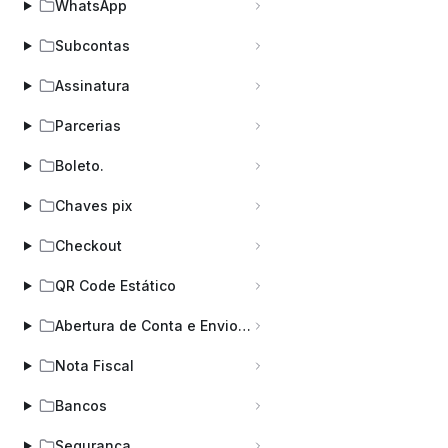
WhatsApp
Subcontas
Assinatura
Parcerias
Boleto.
Chaves pix
Checkout
QR Code Estático
Abertura de Conta e Envio de Documentos: Prazos, Regras e Checklist
Nota Fiscal
Bancos
Segurança