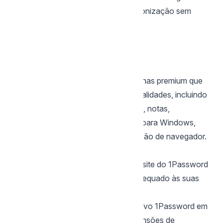
Armazenamento automático e sincronização sem
esforço.
Gratuito e fácil de usar.
1Password
O que é o 1Password?
1Password é um gerenciador de senhas premium que
oferece uma vasta gama de funcionalidades, incluindo
armazenamento seguro para senhas, notas,
documentos e mais. Está disponível para Windows,
macOS, Android, iOS e como extensão de navegador.
Como Usar o 1Password
Criação da Conta
: Inscreva-se no site do
1Password
e escolha um plano de assinatura adequado às suas
necessidades.
Instalação
: Baixe e instale o aplicativo 1Password em
todos os seus dispositivos e as extensões de