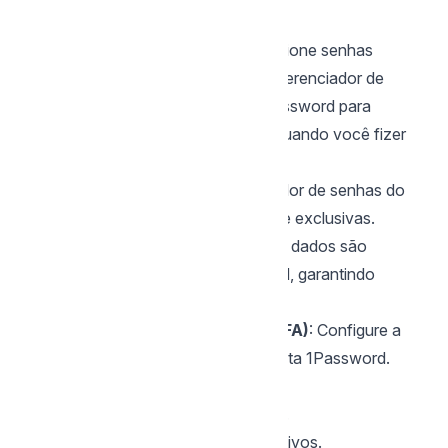
navegador.
Armazenamento de Senhas
: Adicione senhas
manualmente, importe-as de outro gerenciador de
senhas ou navegador, ou use o 1Password para
capturar senhas automaticamente quando você fizer
login em novos sites.
Gerador de Senhas
: Utilize o gerador de senhas do
1Password para criar senhas fortes e exclusivas.
Sincronização
: As senhas e outros dados são
sincronizados através do 1Password, garantindo
acesso universal.
Autenticação de Dois Fatores (2FA)
: Configure a
2FA para maior proteção da sua conta 1Password.
Vantagens
Interface intuitiva e rica em recursos.
Sincronização perfeita entre dispositivos.