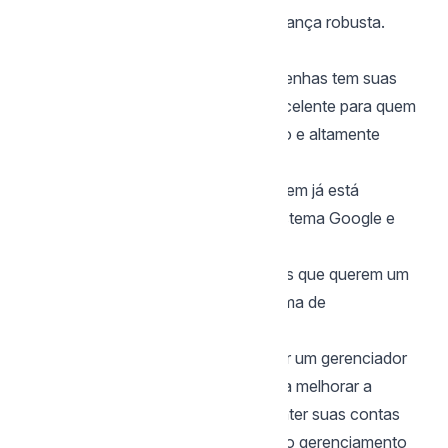
Excelente suporte ao cliente e segurança robusta.
Considerações Finais
Cada um desses gerenciadores de senhas tem suas
vantagens únicas. O Bitwarden é excelente para quem
busca uma solução de código aberto e altamente
customizável.
O Google Passwords é ideal para quem já está
profundamente integrado ao ecossistema Google e
busca simplicidade e conveniência.
O 1Password é perfeito para usuários que querem um
serviço premium com uma ampla gama de
funcionalidades e suporte dedicado.
Independentemente da escolha, usar um gerenciador
de senhas é um passo essencial para melhorar a
segurança online. Eles ajudam a manter suas contas
protegidas contra ataques, facilitam o gerenciamento