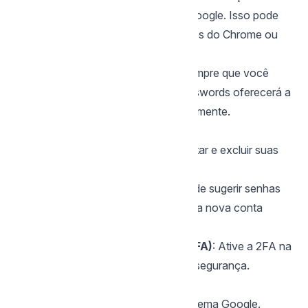
senhas está ativada na sua Conta Google. Isso pode
ser feito acessando as configurações do Chrome ou
do Android.
Armazenamento Automático
: Sempre que você
fizer login em um site, o Google Passwords oferecerá a
opção de salvar a senha automaticamente.
Gerenciador de Senhas
: Acesse
passwords.google.com
para ver, editar e excluir suas
senhas salvas.
Gerador de Senhas
: O Chrome pode sugerir senhas
fortes quando você está criando uma nova conta
online.
Autenticação de Dois Fatores (2FA)
: Ative a 2FA na
sua Conta Google Gmail para maior segurança.
Vantagens
Integração profunda com o ecossistema Google.