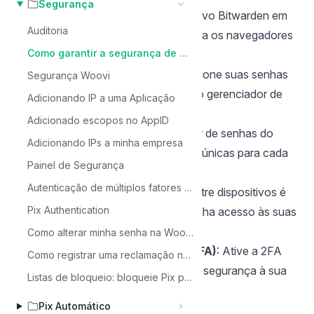
Segurança
Instalação
: Baixe e instale o aplicativo Bitwarden em
Auditoria
seus dispositivos e as extensões para os navegadores
Como garantir a segurança de sua conta OpenPix com os Gerenciadores de Senhas: Bitwarden, Google Passwords e 1Password
que você usa.
Armazenamento de Senhas
: Adicione suas senhas
Segurança Woovi
manualmente ou importe-as de outro gerenciador de
Adicionando IP a uma Aplicação
senhas ou navegador.
Adicionado escopos no AppID
Gerador de Senhas
: Use o gerador de senhas do
Adicionando IPs a minha empresa
Bitwarden para criar senhas fortes e únicas para cada
Painel de Segurança
conta.
Autenticação de múltiplos fatores em empresas
Sincronização
: A sincronização entre dispositivos é
Pix Authentication
automática, garantindo que você tenha acesso às suas
senhas onde quer que esteja.
Como alterar minha senha na Woovi?
Autenticação de Dois Fatores (2FA)
: Ative a 2FA
Como registrar uma reclamação no Banco Central sobre alerta de possível fraude em pagamentos via PIX
para adicionar uma camada extra de segurança à sua
Listas de bloqueio: bloqueie Pix por CPF/CNPJ ou por banco (ISPB)
conta Bitwarden.
Pix Automático
Vantagens