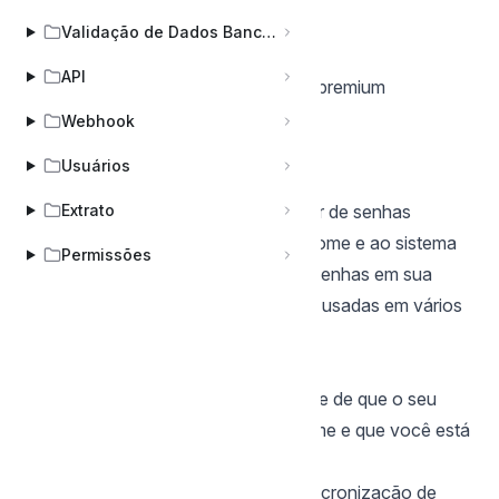
Código aberto e transparente.
Validação de Dados Bancários
Suporte para várias plataformas.
API
Planos gratuitos robustos e opções premium
acessíveis.
Webhook
Google Passwords
Usuários
O que é o Google Passwords?
Google Passwords é um gerenciador de senhas
Extrato
integrado ao navegador Google Chrome e ao sistema
Permissões
operacional Android. Ele armazena senhas em sua
Conta Google, permitindo que sejam usadas em vários
dispositivos sincronizados.
Como Usar o Google Passwords
Utilização do Chrome
: Certifique-se de que o seu
navegador padrão é o Google Chrome e que você está
logado na sua Conta Google.
Ativação
: Certifique-se de que a sincronização de