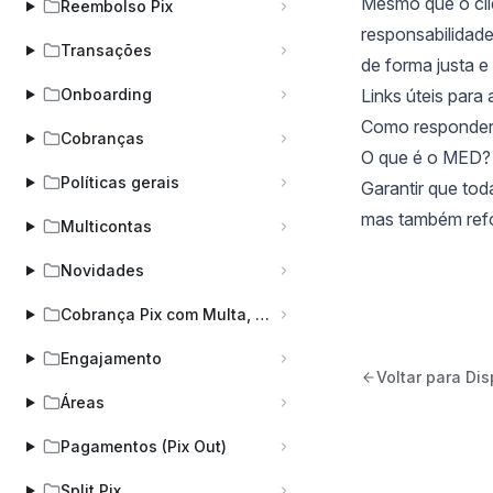
Mesmo que o cli
Reembolso Pix
responsabilidade
Transações
de forma justa e
Onboarding
Links úteis para
Como responder
Cobranças
O que é o MED?
Políticas gerais
Garantir que to
mas também refo
Multicontas
Novidades
Cobrança Pix com Multa, Juros e Desconto (COBV)
Engajamento
Voltar para Di
Áreas
Pagamentos (Pix Out)
Split Pix