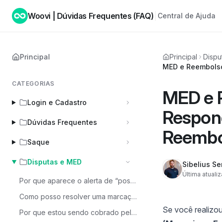
Woovi | Dúvidas Frequentes (FAQ)
Central de Ajuda
Principal
Principal
Dispu
MED e Reembolso
CATEGORIAS
MED e R
Login e Cadastro
Respon
Dúvidas Frequentes
Reembo
Saque
Disputas e MED
Sibelius Se
Última atuali
Por que aparece o alerta de “possível golpe” ao tentar pagar via Pix?
Como posso resolver uma marcação de fraude?
Se você realizou
Por que estou sendo cobrado pelo MED?