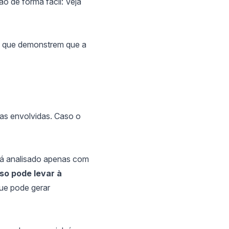
o de forma fácil:
Veja
s que demonstrem que a
ras envolvidas. Caso o
rá analisado apenas com
sso pode levar à
que pode gerar