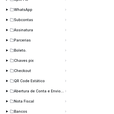
WhatsApp
Subcontas
Assinatura
Parcerias
Boleto.
Chaves pix
Checkout
QR Code Estático
Abertura de Conta e Envio de Documentos: Prazos, Regras e Checklist
Nota Fiscal
Bancos