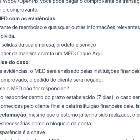
a Woovi/OpenPix você pode pegar o comprovante da transaçã
r o comprovante.
ED com as evidências:
ante de reembolso e quaisquer outras informações relevante
olvida.
 sólidas da sua empresa, produto e serviço
nder da maneira correta um MED:
Clique Aqui.
ise do caso:
 evidências, o MED será analisado pelas instituições financei
comprovado, o pedido do cliente será negado.
se o MED não for respondido?
o responder dentro do prazo estabelecido (7 dias), o caso se
rnecidas pelo cliente final e pela instituição financeira dele.
I
reclamação
, mesmo que o estorno já tenha sido realizado, o 
snecessárias como o bloqueio da conta.
sparência é a chave