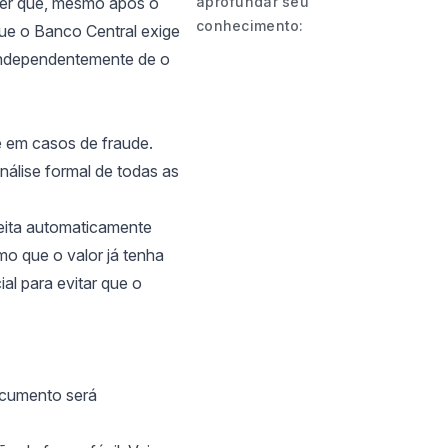
der que, mesmo após o
aprofundar seu
conhecimento:
ue o Banco Central exige
 independentemente de o
e em casos de fraude.
álise formal de todas as
eita automaticamente
o que o valor já tenha
al para evitar que o
ocumento será