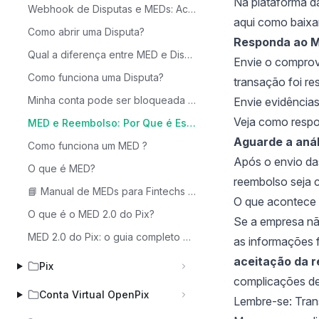
Na plataforma d
Webhook de Disputas e MEDs: Acompanhe de forma automática
aqui como baixa
Como abrir uma Disputa?
Responda ao M
Qual a diferença entre MED e Disputa?
Envie o comprov
Como funciona uma Disputa?
transação foi res
Minha conta pode ser bloqueada em caso de MED ou Disputa?
Envie evidências
Veja como respo
MED e Reembolso: Por Que é Essencial Responder o MED Mesmo Após o Reembolso?
Aguarde a anál
Como funciona um MED ?
Após o envio das
O que é MED?
reembolso seja 
📘 Manual de MEDs para Fintechs e Gateways
O que acontece 
O que é o MED 2.0 do Pix?
Se a empresa nã
MED 2.0 do Pix: o guia completo para entender bloqueios e devoluções
as informações fo
aceitação da 
Pix
complicações de
Conta Virtual OpenPix
Lembre-se: Tran