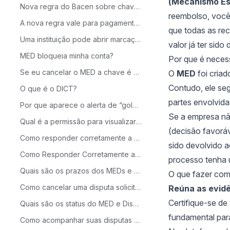
(Mecanismo Es
Nova regra do Bacen sobre chaves Pix associadas a fraude.
reembolso, você
A nova regra vale para pagamentos?
que todas as re
Uma instituição pode abrir marcação de fraude sem ter conta corrente da empresa?
valor já ter sido
MED bloqueia minha conta?
Por que é neces
Se eu cancelar o MED a chave é destravada?
O
MED
foi criad
Contudo, ele se
O que é o DICT?
partes envolvida
Por que aparece o alerta de “golpe/fraude” nas instituições — mesmo quando não há MEDs abertos?
Se a empresa nã
Qual é a permissão para visualizar e verificar os MEDs/Disputas?
(decisão favorá
Como responder corretamente a um MED ou Disputa?
sido devolvido a
Como Responder Corretamente a um MED ou Disputa em Casos Envolvendo Pizzarias
processo tenha 
Quais são os prazos dos MEDs e disputas?
O que fazer co
Como cancelar uma disputa solicitada?
Reúna as evidê
Certifique-se de
Quais são os status do MED e Disputas na plataforma?
fundamental par
Como acompanhar suas disputas e MEDs na plataforma?