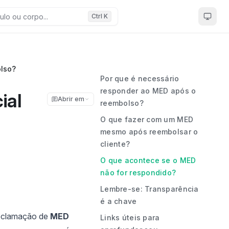
Ctrl K
lso?
Por que é necessário
responder ao MED após o
ial
Abrir em
reembolso?
O que fazer com um MED
mesmo após reembolsar o
cliente?
O que acontece se o MED
não for respondido?
Lembre-se: Transparência
é a chave
 reclamação de
MED
Links úteis para