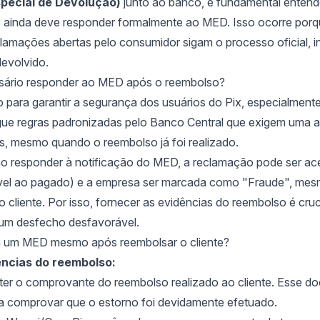
pecial de Devolução)
junto ao banco, é fundamental enten
 ainda deve responder formalmente ao MED. Isso ocorre porq
clamações abertas pelo consumidor sigam o processo oficial,
 devolvido.
sário responder ao MED após o reembolso?
o para garantir a segurança dos usuários do Pix, especialment
gue regras padronizadas pelo Banco Central que exigem uma an
s, mesmo quando o reembolso já foi realizado.
o responder à notificação do MED, a reclamação pode ser ac
vel ao pagado) e a empresa ser marcada como "Fraude", mesm
o cliente. Por isso, fornecer as evidências do reembolso é cruci
um desfecho desfavorável.
m um MED mesmo após reembolsar o cliente?
ncias do reembolso:
 ter o comprovante do reembolso realizado ao cliente. Esse d
a comprovar que o estorno foi devidamente efetuado.