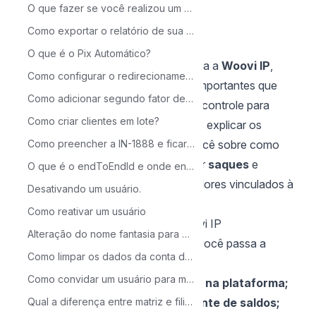
Sibelius Seraphini
O que fazer se você realizou um Pix Out para a conta errada?
Última atualização em Jan 8, 2026
Como exportar o relatório de sua conta virtual?
O que é o Pix Automático?
Durante o processo de migração para a
Woovi IP
,
Como configurar o redirecionamento automático?
estamos implementando melhorias importantes que
Como adicionar segundo fator de autenticação via APP à sua conta?
trarão mais autonomia, segurança e controle para
Como criar clientes em lote?
nossos clientes. Neste artigo, vamos explicar os
benefícios da migração e orientar você sobre como
Como preencher a IN-1888 e ficar Regulamentado
acessar a conta anterior para realizar
saques
e
O que é o endToEndId e onde encontrar.
reembolsos
, caso ainda existam valores vinculados à
Desativando um usuário.
conta antiga do provedor.
Como reativar um usuário
Benefícios da migração para a Woovi IP
Alteração do nome fantasia para MEI (Microeemprendedor Individual)
Com a nova estrutura da Woovi IP, você passa a
Como limpar os dados da conta de teste?
contar com:
Como convidar um usuário para minha empresa
Mais estabilidade e performance na plataforma;
Gestão centralizada e transparente de saldos;
Qual a diferença entre matriz e filial?