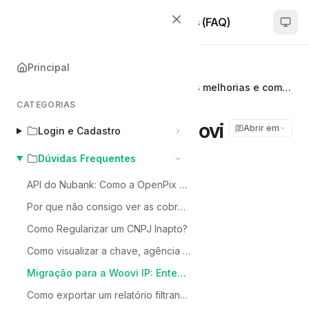
Woovi | Dúvidas Frequentes (FAQ)
Principal
Principal
Dúvidas Frequentes
Migração para a Woovi IP: Entenda as melhorias e como realizar saques e reembolsos de sua conta anterior.
CATEGORIAS
Migração para a Woovi
Abrir em
Login e Cadastro
IP: Entenda as
Dúvidas Frequentes
melhorias e como
API do Nubank: Como a OpenPix pode ser a solução que você procura?
Por que não consigo ver as cobranças ou editar a data de expiração?
realizar saques e
Como Regularizar um CNPJ Inapto?
reembolsos de sua
Como visualizar a chave, agência e conta Woovi?
conta anterior.
Migração para a Woovi IP: Entenda as melhorias e como realizar saques e reembolsos de sua conta anterior.
Como exportar um relatório filtrando por data?