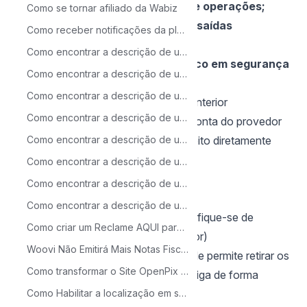
Melhor separação entre contas e operações;
Como se tornar afiliado da Wabiz
Maior controle sobre entradas e saídas
Como receber notificações da plataforma pelo navegador?
financeiras;
Como encontrar a descrição de uma transação no banco Santander
Atualizações constantes com foco em segurança
Como encontrar a descrição de uma transação no banco PicPay
e agilidade.
Como encontrar a descrição de uma transação no banco Mercado Pago
💰 Como realizar o saque da conta anterior
Como encontrar a descrição de uma transação no banco Caixa
Se ainda há valores disponíveis na conta do provedor
(conta anterior), o saque pode ser feito diretamente
Como encontrar a descrição de uma transação no banco Nubank
pela plataforma.
Passo a passo:
Como encontrar a descrição de uma transação no banco Bradesco
Acesse o
Menu lateral
Como encontrar a descrição de uma transação no banco C6
Clique em
Contas
Como encontrar a descrição de uma transação no banco Itau
Selecione
Detalhes da conta
(certifique-se de
Como criar um Reclame AQUI para sua empresa
escolher a conta anterior do provedor)
Woovi Não Emitirá Mais Notas Fiscais para Tarifas e Taxas a Partir de 1º de Maio de 2025
Clique em
Saque
Essa funcionalidade permite retirar os
Como transformar o Site OpenPix em Aplicativo
valores remanescentes da conta antiga de forma
simples e segura.
Como Habilitar a localização em seu dispositivo?