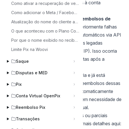
Reembolso de cobranças vinculadas à conta
Como ativar a recuperação de vendas
anterior
Como adicionar o Meta / Facebook Pixel
Atualização importante sobre reembolsos de
Atualização do nome do cliente após pagamento via PIX
contas legadas:
Identificamos anteriormente falhas
O que aconteceu com o Plano Connect da Woovi?
no processamento de reembolsos automáticos via API
Por que o nome exibido no recibo Pix não pode ser diferente do cadastro da Receita Federal?
para cobranças realizadas por contas legadas
Limite Pix na Woovi
(anteriores à migração para a Woovi IP). Isso ocorria
devido ao encerramento dessas contas após a
Saque
transição.
Disputas e MED
Boa notícia:
realizamos uma melhoria e já está
disponível em produção! Agora, os reembolsos dessas
Pix
contas legadas são processados automaticamente
Conta Virtual OpenPix
pela nova conta Woovi IP, via Pix, sem necessidade de
alterações na sua implementação atual.
Reembolso Pix
Você pode realizar reembolsos totais ou parciais
Transações
conforme sua necessidade. Confira mais detalhes aqui: